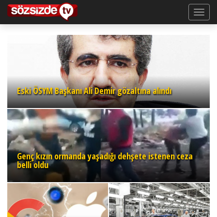
Eski ÖSYM Başkanı Ali Demir gözaltına alındı
Genç kızın ormanda yaşadığı dehşete istenen ceza
belli oldu