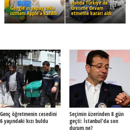
Honda Türkiye'de
Google’ın yapay zeka
üretime devam
uzmanı Apple’a katıldı
etmeme kararı aldı
Genç öğretmenin cesedini
Seçimin üzerinden 8 gün
6 yaşındaki kızı buldu
geçti: İstanbul'da son
durum ne?