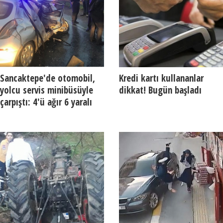
Sancaktepe'de otomobil,
Kredi kartı kullananlar
yolcu servis minibüsüyle
dikkat! Bugün başladı
çarpıştı: 4'ü ağır 6 yaralı