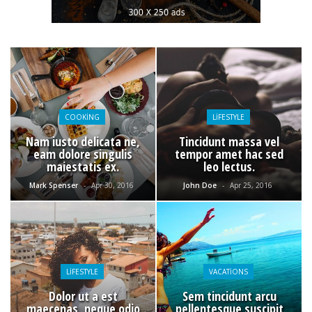
COOKING
LIFESTYLE
Nam iusto delicata ne,
Tincidunt massa vel
eam dolore singulis
tempor amet hac sed
maiestatis ex.
leo lectus.
Mark Spenser
-
Apr 30, 2016
John Doe
-
Apr 25, 2016
LIFESTYLE
VACATIONS
Dolor ut a est
Sem tincidunt arcu
maecenas, neque odio
pellentesque suscipit