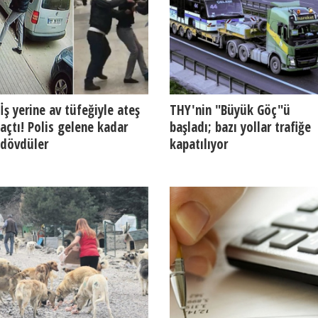
İş yerine av tüfeğiyle ateş
THY'nin "Büyük Göç"ü
açtı! Polis gelene kadar
başladı; bazı yollar trafiğe
dövdüler
kapatılıyor