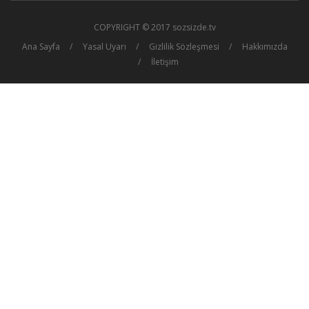
COPYRIGHT © 2017 sozsizde.tv
Ana Sayfa
Yasal Uyarı
Gizlilik Sözleşmesi
Hakkımızda
İletişim