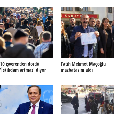
10 işverenden dördü
Fatih Mehmet Maçoğlu
'İstihdam artmaz' diyor
mazbatasını aldı