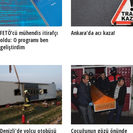
FETÖ’cü mühendis itirafçı
Ankara'da acı kaza!
oldu: O programı ben
geliştirdim
Denizli'de yolcu otobüsü
Çocuğunun gözü önünde