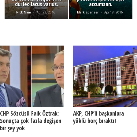
dui leo lacus varius.
accumsan.
Nick Nam
-
Apr 23, 2016
Mark Spenser
-
Apr 18, 2016
CHP Sözcüsü Faik Öztrak:
AKP, CHP’li başkanlara
Sonuçta çok fazla değişen
yüklü borç bıraktı!
bir şey yok