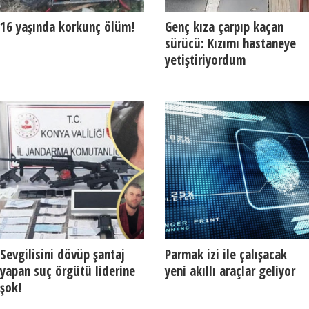
16 yaşında korkunç ölüm!
Genç kıza çarpıp kaçan
sürücü: Kızımı hastaneye
yetiştiriyordum
Sevgilisini dövüp şantaj
Parmak izi ile çalışacak
yapan suç örgütü liderine
yeni akıllı araçlar geliyor
şok!