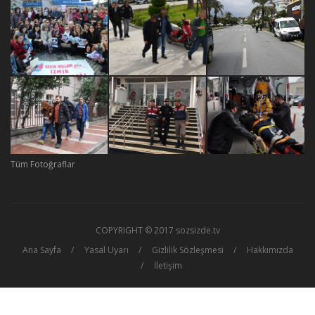
Tüm Fotoğraflar
COPYRIGHT © 2017 sozsizde.tv
Ana Sayfa
Yasal Uyarı
Gizlilik Sözleşmesi
Hakkımızda
İletişim