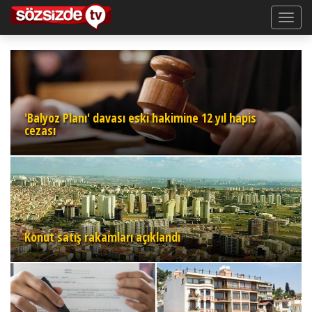
'Balyoz Planı' davası eski hakimine 12 yıl hapis
cezası
Konut satış rakamları açıklandı