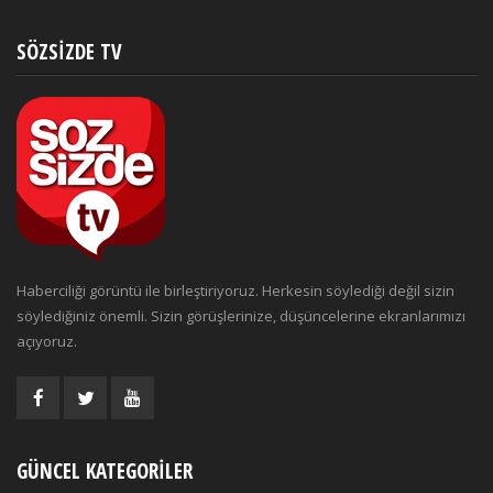
SÖZSIZDE TV
Haberciliği görüntü ile birleştiriyoruz. Herkesin söylediği değil sizin
söylediğiniz önemli. Sizin görüşlerinize, düşüncelerine ekranlarımızı
açıyoruz.
GÜNCEL KATEGORILER