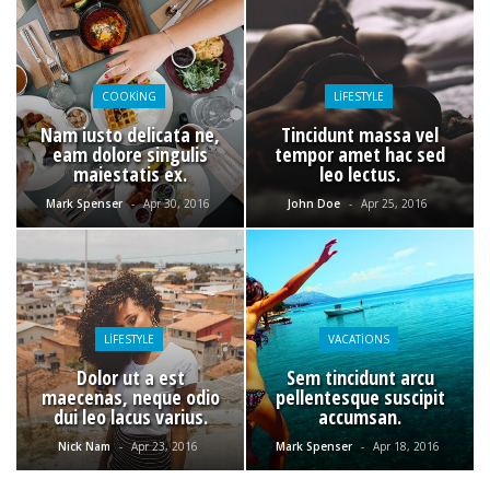
COOKING
LIFESTYLE
Nam iusto delicata ne,
Tincidunt massa vel
eam dolore singulis
tempor amet hac sed
maiestatis ex.
leo lectus.
Mark Spenser
-
Apr 30, 2016
John Doe
-
Apr 25, 2016
LIFESTYLE
VACATIONS
Dolor ut a est
Sem tincidunt arcu
maecenas, neque odio
pellentesque suscipit
dui leo lacus varius.
accumsan.
Nick Nam
-
Apr 23, 2016
Mark Spenser
-
Apr 18, 2016