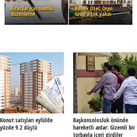
Kiracılar için olumlu
Bebek Otel, Orjin
düzenleme
Grup’a çok yakın
Konut satışları eylülde
Başkonsolosluk önünde
yüzde 9.2 düştü
hareketli anlar: Gizemli bir
torbayla içeri girdiler