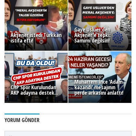
Gaye Usluer'den
Akşener istedi Türkkan
Akşener'e tepki:
istifa etti!
Samimi değilsin!
Muharrem İnce 'Adam
CHP Spor Kurulundan
kazandı' mesajının
AKP adayına destek...
perde arkasını anlattı!
YORUM GÖNDER