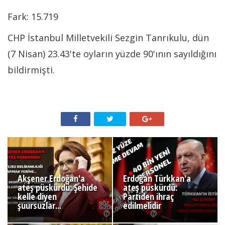
Fark: 15.719
CHP İstanbul Milletvekili Sezgin Tanrıkulu, dün
(7 Nisan) 23.43'te oyların yüzde 90'ının sayıldığını
bildirmişti.
Akşener Erdoğan'a
Erdoğan Türkkan'a
ateş püskürdü: Şehide
ateş püskürdü:
kelle diyen
Partiden ihraç
şuursuzlar...
edilmelidir