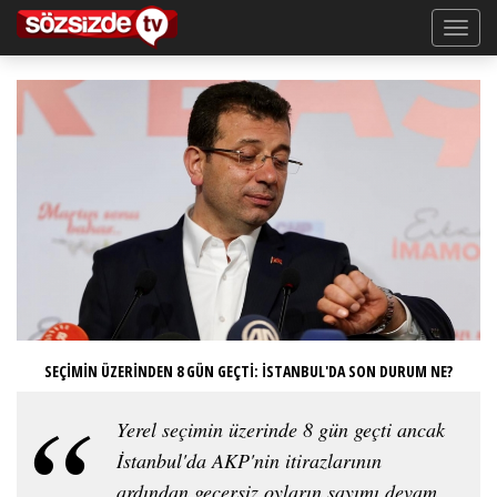
SEÇİMİN ÜZERİNDEN 8 GÜN GEÇTİ: İSTANBUL'DA SON DURUM NE?
Yerel seçimin üzerinde 8 gün geçti ancak
İstanbul'da AKP'nin itirazlarının
ardından geçersiz oyların sayımı devam