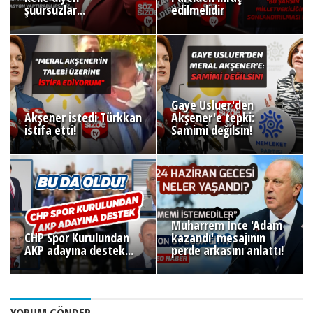
şuursuzlar...
edilmelidir
Gaye Usluer'den
Akşener istedi Türkkan
Akşener'e tepki:
istifa etti!
Samimi değilsin!
Muharrem İnce 'Adam
CHP Spor Kurulundan
kazandı' mesajının
AKP adayına destek...
perde arkasını anlattı!
YORUM GÖNDER