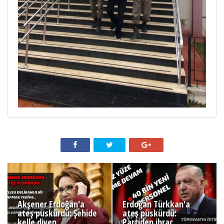
Akşener Erdoğan'a
Erdoğan Türkkan'a
ateş püskürdü: Şehide
ateş püskürdü:
kelle diyen
Partiden ihraç