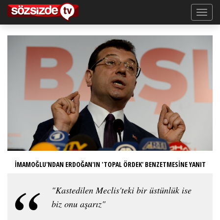
İMAMOĞLU'NDAN ERDOĞAN'IN 'TOPAL ÖRDEK' BENZETMESİNE YANIT
"Kastedilen Meclis'teki bir üstünlük ise
biz onu aşarız"