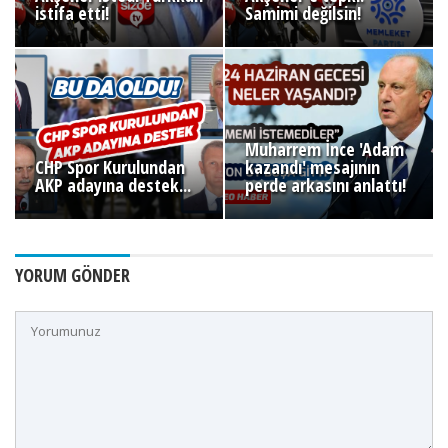
istifa etti!
Samimi değilsin!
Muharrem İnce 'Adam
CHP Spor Kurulundan
kazandı' mesajının
AKP adayına destek...
perde arkasını anlattı!
YORUM GÖNDER