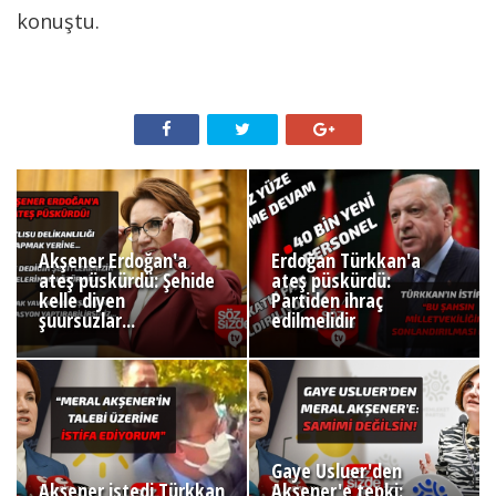
konuştu.
Akşener Erdoğan'a
Erdoğan Türkkan'a
ateş püskürdü: Şehide
ateş püskürdü:
kelle diyen
Partiden ihraç
şuursuzlar...
edilmelidir
Gaye Usluer'den
Akşener istedi Türkkan
Akşener'e tepki: